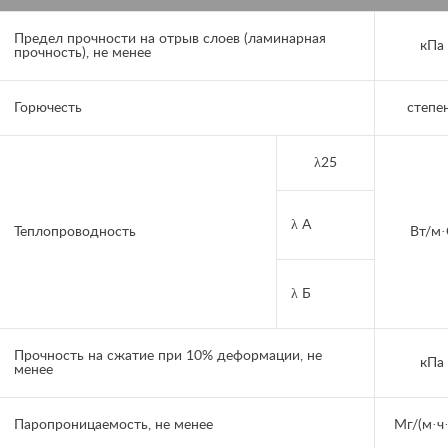
Предел прочности на отрыв слоев (ламинарная
кПа
прочность), не менее
Горючесть
степе
λ25
λ А
Теплопроводность
Вт/м·
λ Б
Прочность на сжатие при 10% деформации, не
кПа
менее
Паропроницаемость, не менее
Мг/(м·ч