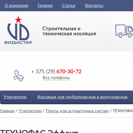
О компании
Галерея
Статьи
Контакты
Строительная и
техническая изоляция
+ 375 (29)
670-30-72
Все телефоны
Утеплители
Изоляция для трубопроводов и воздуховодов
Главная
/
Утеплители
/
Плиты для штукатурных систем
/
ТЕХНОФА