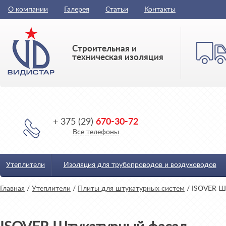
О компании
Галерея
Статьи
Контакты
Строительная и
техническая изоляция
+ 375 (29)
670-30-72
Все телефоны
Утеплители
Изоляция для трубопроводов и воздуховодов
Главная
/
Утеплители
/
Плиты для штукатурных систем
/
ISOVER Ш