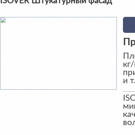
ISOVER Штукатурный фасад
Пр
Пл
кг
пр
и 
IS
ми
ка
во