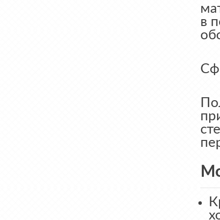
ма
в 
об
Сф
По
пр
ст
пе
М
К
х