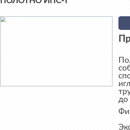
ПОЛОТНО ИПС-Т
Пр
По
со
сп
иг
тр
до
Фи
Эк