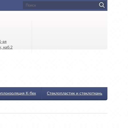
1-ая
, каб.2
еплоизоляция K-flex
Стеклопластик и стеклоткань