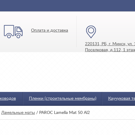
Оплата и доставка
220131, РБ, г. Минск, ул. 
Поселковая, д.112, 1 этаж
уховодов
Пленки (строительные мембраны)
Каучуковая т
/
Ламельные маты
/
PAROC Lamella Mat 50 Al2