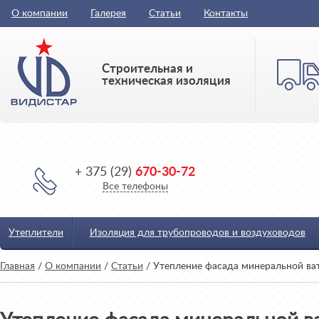
О компании
Галерея
Статьи
Контакты
Строительная и
техническая изоляция
+ 375 (29)
670-30-72
Все телефоны
Утеплители
Изоляция для трубопроводов и воздуховодов
Главная
/
О компании
/
Статьи
/
Утепление фасада минеральной ва